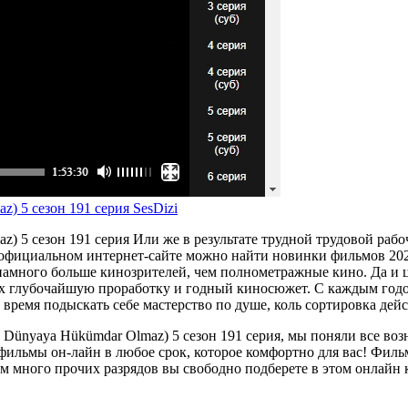
) 5 сезон 191 серия SesDizi
 5 сезон 191 серия Или же в результате трудной трудовой рабоче
 официальном интернет-сайте можно найти новинки фильмов 202
намного больше кинозрителей, чем полнометражные кино. Да и 
 их глубочайшую проработку и годный киносюжет. С каждым годом
е время подыскать себе мастерство по душе, коль сортировка дей
a Dünyaya Hükümdar Olmaz) 5 сезон 191 серия, мы поняли все в
 фильмы он-лайн в любое срок, которое комфортно для вас! Фил
 много прочих разрядов вы свободно подберете в этом онлайн 