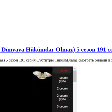
Dünyaya Hükümdar Olmaz) 5 сезон 191 с
) 5 сезон 191 серия Субтитры TurkishDrama смотреть онлайн в 