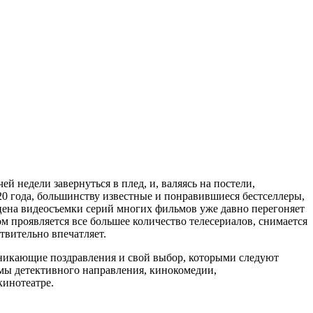
й недели завернуться в плед, и, валяясь на постели,
0 года, большинству известные и понравившиеся бестселлеры,
цена видеосъемки серий многих фильмов уже давно перегоняет
 проявляется все большее количество телесериалов, снимается
ствительно впечатляет.
озникающие поздравления и свой выбор, которыми следуют
ьмы детективного направления, кинокомедии,
кинотеатре.