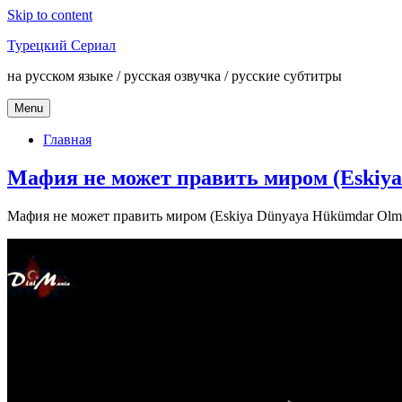
Skip to content
Турецкий Сериал
на русском языке / русская озвучка / русские субтитры
Menu
Главная
Мафия не может править миром (Eskiya 
Мафия не может править миром (Eskiya Dünyaya Hükümdar Olmaz