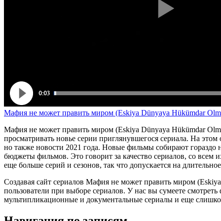
Мафия не может править миром (Eskiya Dünyaya Hükümdar Olmaz
Мафия не может править миром (Eskiya Dünyaya Hükümdar Olmaz)
просматривать новье серии приглянувшегося сериала. На этом
но также новости 2021 года. Новые фильмы собирают гораздо 
бюджеты фильмов. Это говорит за качество сериалов, со всем
еще больше серий и сезонов, так что допускается на длительно
Создавая сайт сериалов Мафия не может править миром (Eskiy
пользователи при выборе сериалов. У нас вы сумеете смотреть
мультипликационные и документальные сериалы и еще слишком
Навигация по записям