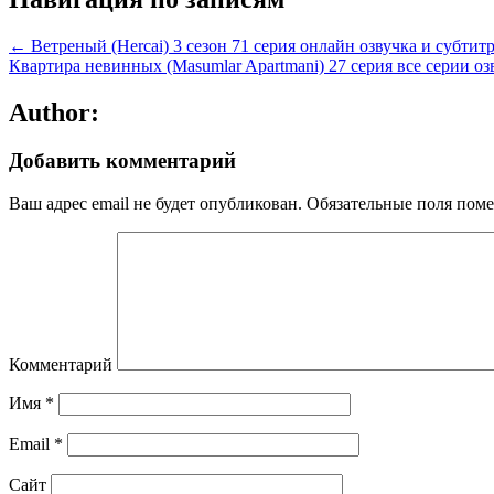
← Ветреный (Hercai) 3 сезон 71 серия онлайн озвучка и субтит
Квартира невинных (Masumlar Apartmani) 27 серия все серии оз
Author:
Добавить комментарий
Ваш адрес email не будет опубликован.
Обязательные поля пом
Комментарий
Имя
*
Email
*
Сайт