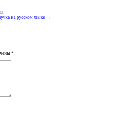
ры
вучка на русском языке →
ечены
*