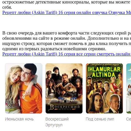
остросюжетные детективные киносериалы, которые вы можете 
себя.
Рецепт любви (Askin Tarifi) 16 серия онлайн озвучка Озвучка
В свою очередь для вашего комфорта части следующих серий р
обновлениями на сайте в режиме онлайн. Дополнительно и на 
ищущую строку, которая сможет помочь в два клика получить п
одними из первых радоваться новейшими сериями.
Рецепт любви (Askin Tarifi) 16 серия все серии смотреть онлайн