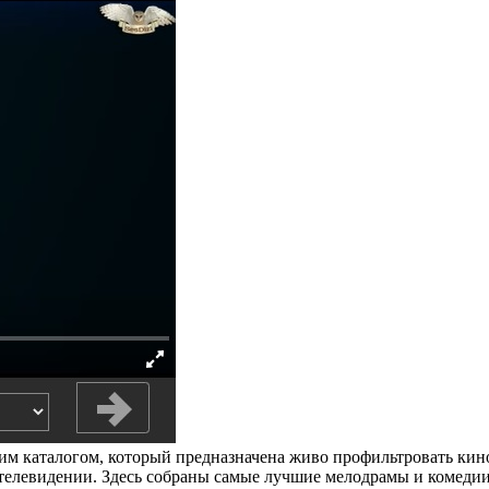
щим каталогом, который предназначена живо профильтровать ки
м телевидении. Здесь собраны самые лучшие мелодрамы и комеди