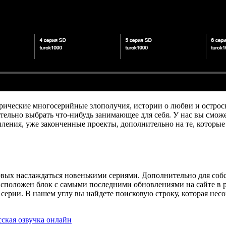
орические многосерийные злополучия, истории о любви и остр
ельно выбрать что-нибудь занимающее для себя. У нас вы сможе
ления, уже законченные проекты, дополнительно на те, которые
рвых наслаждаться новенькими сериями. Дополнительно для собс
асположен блок с самыми последними обновлениями на сайте в ре
серии. В нашем углу вы найдете поисковую строку, которая нес
сская озвучка онлайн