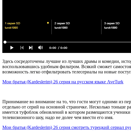
Здесь сосредоточены лучшие из лучших драмы и комедии, ист
воспользовавшись удобным фильтром. Всякий сможет самостоят
возможность легко отфильтровать телесериалы на новые поступ
Мои братья (Kardeslerim) 26 серия на русском языке AveTurk
Принимание во внимание на то, что гости могут одними из пе
отдельно от серий на основной страничке. Несколько тоньше р
имеется туфоблок обновлений в котором размещаются ученики 
телевизионного шоу, надо не долее чем ввести его имя.
Мои братья (Kardeslerim) 26 серия смотреть турецкий сериал ру