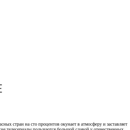
ных стран на сто процентов окунает в атмосферу и заставляет
кие телесериалы пользуются большой славой у отечественных