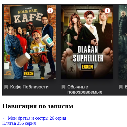
Навигация по записям
← Мои братья и сестры 26 серия
Клятва 356 серия →