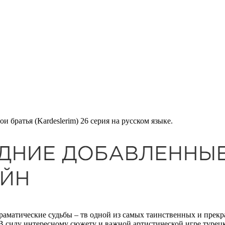
Мои братья (Kardeslerim) 26 серия на русском языке.
матические судьбы – тв одной из самых таинственных и прекрас
В силу интересному сюжету и важной артистической игре турец