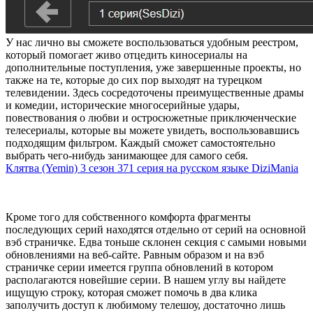
У нас лично вы сможете воспользоваться удобным реестром,
который помогает живо отцедить киносериалы на
дополнительные поступления, уже завершенные проекты, но
также на те, которые до сих пор выходят на турецком
телевидении. Здесь сосредоточены преимущественные драмы
и комедии, исторические многосерийные удары,
повествования о любви и остросюжетные приключенческие
телесериалы, которые вы можете увидеть, воспользовавшись
подходящим фильтром. Каждый сможет самостоятельно
выбрать чего-нибудь занимающее для самого себя.
Клятва (Yemin) 3 сезон 371 серия на русском языке DiziMania
Кроме того для собственного комфорта фрагменты
последующих серий находятся отдельно от серий на основной
вэб страничке. Едва тоньше склонен секция с самыми новыми
обновлениями на веб-сайте. Равным образом и на вэб
страничке серии имеется группа обновлений в котором
располагаются новейшие серии. В нашем углу вы найдете
ищущую строку, которая сможет помочь в два клика
заполучить доступ к любимому телешоу, достаточно лишь