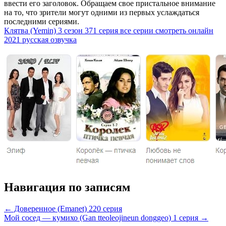
ввести его заголовок. Обращаем свое пристальное внимание
на то, что зрители могут одними из первых услаждаться
последними сериями.
Клятва (Yemin) 3 сезон 371 серия все серии смотреть онлайн
2021 русская озвучка
Навигация по записям
← Доверенное (Emanet) 220 серия
Мой сосед — кумихо (Gan tteoleojineun donggeo) 1 серия →