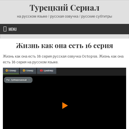
Skip
Турецкий Сериал
to
content
на русском языке / русская озвучка / русские субтитры
MENU
Жизнь как она есть 16 серия
Жизнь как она есть 16 серия русская озвучка Octopus. Жизнь как она
есть 16 серия на русском языке.