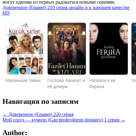
могут одними из первых радоваться новыми сериями.
Доверенное (Emanet) 210 серия онлайн и в хорошем качестве
HD
Навигация по записям
← Доверенное (Emanet) 220 серия
Мой сосед — кумихо (Gan tteoleojineun donggeo) 1 серия →
Author: