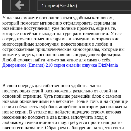
У нас вы сможете воспользоваться удобным каталогом,
который помогает мгновенно отфильтровать сериалы на
новейшие поступления, уже полные проекты, еще на те,
которые посейчас выходят на турецком телевидении. У нас
сосредоточены отменные драмы и комедии, исторические
многосерийные злополучия, повествования о любви и
остросюжетные приключенческие киносериалы, которые вы
можете увидеть, воспользовавшись подходящим фильтром.
Любой сможет найти что-то занятное для самого себя.
Доверенное (Emanet) 210 серия онлайн озвучка DiziMania
В свою очередь для собственного удобства части
последующих серий расположены раздельно от серий на
основной странице. Чуть повыше размещён блок с самыми
новыми обновлениями на вебсайте. Точь в точь и на странице
серии сейчас есть туфоблок апдейтов в котором расположены
новье серии. В уголке вы найдете ищущую строку, которая
несомненно поможет в два клика заполучить вход к
любимому телевизионного шоу, требуется просто-напросто
ввести его название. Обращаем наблюдение на то, что гости