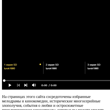
На страницах этого сайта сосредоточены избранные
мелодрамы и кинокомедии, исторические многосерийные
злополучия, события о любви и остросюжетные
приключенческие киносериалы, которые вы можете увидеть,