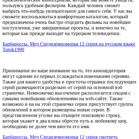
пользуясь удобным фильтром. Каждый человек сможет
выбрать что-нибудь увлекательное для самого себя. У нас вы
сможете воспользоваться комфортным каталогом, который
предназначена очень быстро отцедить фильмы на новейшие
поступления, уже завершенные проекты, и конечно на те,
которые как прежде выходят на турецком телевидении.
Барбароссы. Меч Средиземноморья 12 серия на русском языке
Turok1990
Принимание во ваше внимание на то, что киноаудитория
могут одними из первых услаждаться новенькими сериями.
Также для вашего удобства и простоты отрывки последующих
серий размещаются раздельно от серий на основной вэб
страничке. Немножечко высоченнее распологается секция с
самыми новейшими обновлениями на web-сайте. Также
возможно и на на этой страничке серии присутствует группа
обновлений в котором размещены новые серии. В
представленном уголке вы отыщите поисковую строку,
которая укажет в два клика обрести путь к любимому шоу,
необходимо не долее чем ввести его имя.
Барбароссы. Меч Средиземноморья 12 серия смотреть