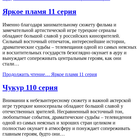
Яркое пламя 11 серия
Именно благодаря занимательному сюжету фильма и
замечательной артистической игре турецкие сериалы
обладают большой славой у российских кинозрителей.
Сильный восточный отпечаток, интереснейшие истории,
драматические судьбы – телевещания одной из самых неясных
и восхитительных государств безоглядно окунает в ауру и
вынуждает сопереживать центральным героям, как они
стали…
Продолжить чтение…
Яркое пламя 11 серия
Чукур 110 серия
Внимании к небезынтересному сюжету и важной актерской
игре турецкие киносериалы обладают большой славой у
отечественных зрителей. Несравненный восточный тон,
любопытные события, драматические судьбы – телевидения
одной из самых неясных и хороших стран целиком и
полностью окунает в атмосферу и понуждает сопереживать
главным героям, будто они…