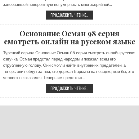
завоевавшей невероятную популярность многосерийной…
ОСНОВАНИЕ
ПРОДОЛЖИТЬ ЧТЕНИЕ…
ОСМАН
99
СЕРИЯ
СМОТРЕТЬ
Основание Осман 98 серия
ОНЛАЙН
НА
смотреть онлайн на русском языке
РУССКОМ
ЯЗЫКЕ
Турецкий сериал Основание Осман 98 серия смотреть онлайн русская
озвучка. Осман предстал перед народом и показал всем его
отрубленную голову. Они смогли найти внутренних предателей, а
теперь они пойдут за тем, кто держал Баркына на поводке, кем бы, этот
человек не оказался. Теперь им предстоит…
ОСНОВАНИЕ
ПРОДОЛЖИТЬ ЧТЕНИЕ…
ОСМАН
98
СЕРИЯ
СМОТРЕТЬ
ОНЛАЙН
НА
РУССКОМ
ЯЗЫКЕ