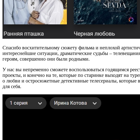
Спасибо восхитительному сюжету фильма и неплохой артистич
интереснейшие ситуации, драматические судьбы – телевещания
героям, совершенно они были родными.
У нас вы непременно сможете воспользоваться годящимся реес
проекты, и конечно на те, которые по старинке выходят на т
о любви и остросюжетные детективные телесериалы, которые в
для себя.