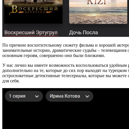
По причине восхитительному сюжету фильма и хорошей актерс
занимательные истории, драматические судьбы – телевещания
основным героям, совершенно они были близкими.
У нас лично вы имеете возможность воспользоваться удобным 
дополнительно на те, которые до сих пор выходят на турецко
остросюжетные детективные телесериалы, которые вы можете 
для себя.