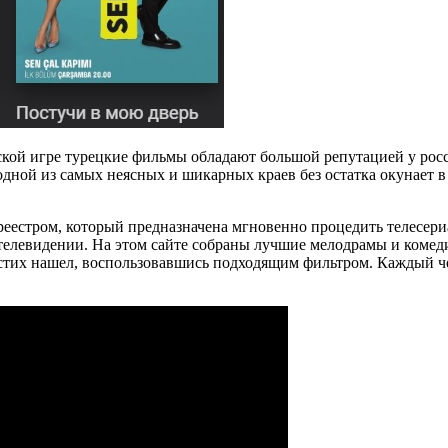
кой игре турецкие фильмы обладают большой репутацией у рос
 одной из самых неясных и шикарных краев без остатка окунае
реестром, который предназначена мгновенно процедить телесери
м телевидении. На этом сайте собраны лучшие мелодрамы и коме
стих нашел, воспользовавшись подходящим фильтром. Каждый че