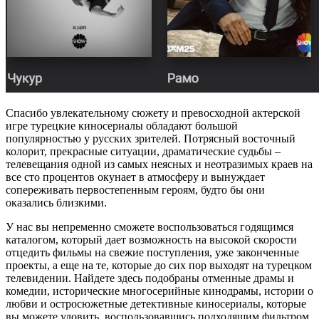
Спасибо увлекательному сюжету и превосходной актерской
игре турецкие киносериалы обладают большой
популярностью у русских зрителей. Потрясный восточный
колорит, прекрасные ситуации, драматические судьбы –
телевещания одной из самых неясных и неотразимых краев на
все сто процентов окунает в атмосферу и вынуждает
сопереживать первостепенным героям, будто бы они
оказались близкими.
У нас вы непременно сможете воспользоваться годящимся
каталогом, который дает возможность на высокой скорости
отцедить фильмы на свежие поступления, уже законченные
проекты, а еще на те, которые до сих пор выходят на турецком
телевидении. Найдете здесь подобраны отменные драмы и
комедии, исторические многосерийные кинодрамы, истории о
любви и остросюжетные детективные киносериалы, которые
вы можете уловить, воспользовавшись подходящим фильтром.