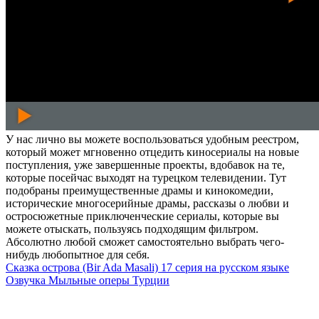
У нас лично вы можете воспользоваться удобным реестром,
который может мгновенно отцедить киносериалы на новые
поступления, уже завершенные проекты, вдобавок на те,
которые посейчас выходят на турецком телевидении. Тут
подобраны преимущественные драмы и кинокомедии,
исторические многосерийные драмы, рассказы о любви и
остросюжетные приключенческие сериалы, которые вы
можете отыскать, пользуясь подходящим фильтром.
Абсолютно любой сможет самостоятельно выбрать чего-
нибудь любопытное для себя.
Сказка острова (Bir Ada Masali) 17 серия на русском языке
Озвучка Мыльные оперы Турции