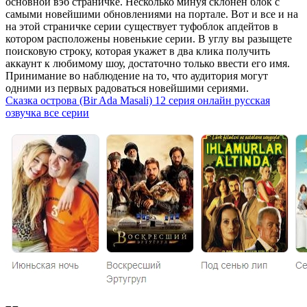
основной вэб страничке. Несколько минуя склонен блок с
самыми новейшими обновлениями на портале. Вот и все и на
на этой страничке серии существует туфоблок апдейтов в
котором расположены новенькие серии. В углу вы разыщете
поисковую строку, которая укажет в два клика получить
аккаунт к любимому шоу, достаточно только ввести его имя.
Принимание во наблюдение на то, что аудитория могут
одними из первых радоваться новейшими сериями.
Сказка острова (Bir Ada Masali) 12 серия онлайн русская
озвучка все серии