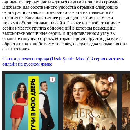
одними из первых наслаждаться самыми новыми сериями.
Вдобавок для собственного удобства отрывки следующих
серий располагаются отдельно от серий на главной вэб
страничке. Едва патетичнее размещен секция с самыми
новыми обновлениями на сайте. Также и на вэб страничке
серии имеется группа обновлений в котором размещены
высокотехнологичные серии. В представленном углу вы
отыщите ищущую строку, которая сориентирует в два клика
обрести вход к любимому телешоу, следует едва только ввести
его заголовок.
Сказка далекого города (Uzak Şehrin Masalı) 3 серия cмотреть
онлайн на русском языке