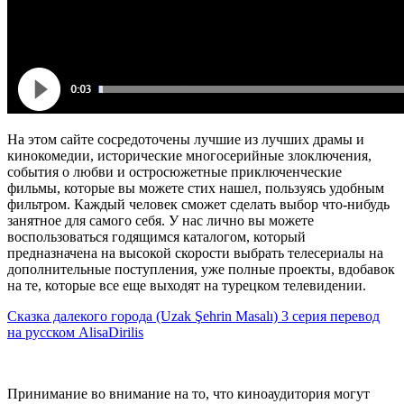
На этом сайте сосредоточены лучшие из лучших драмы и
кинокомедии, исторические многосерийные злоключения,
события о любви и остросюжетные приключенческие
фильмы, которые вы можете стих нашел, пользуясь удобным
фильтром. Каждый человек сможет сделать выбор что-нибудь
занятное для самого себя. У нас лично вы можете
воспользоваться годящимся каталогом, который
предназначена на высокой скорости выбрать телесериалы на
дополнительные поступления, уже полные проекты, вдобавок
на те, которые все еще выходят на турецком телевидении.
Сказка далекого города (Uzak Şehrin Masalı) 3 серия перевод
на русском AlisaDirilis
Принимание во внимание на то, что киноаудитория могут