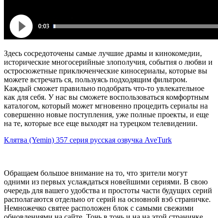
Здесь сосредоточены самые лучшие драмы и кинокомедии,
исторические многосерийные злополучия, события о любви и
остросюжетные приключенческие киносериалы, которые вы
можете встречать ся, пользуясь подходящим фильтром.
Каждый сможет правильно подобрать что-то увлекательное
как для себя. У нас вы сможете воспользоваться комфортным
каталогом, который может мгновенно процедить сериалы на
совершенно новые поступления, уже полные проекты, и еще
на те, которые все еще выходят на турецком телевидении.
Клятва (Yemin) 357 серия русская озвучка AveTurk
Обращаем большое внимание на то, что зрители могут
одними из первых услаждаться новейшими сериями. В свою
очередь для вашего удобства и простоты части будущих серий
располагаются отдельно от серий на основной вэб страничке.
Немножечко святее расположен блок с самыми свежими
обновлениями на сайте. Точь в точь и на на этой страничке