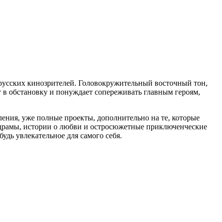
русских кинозрителей. Головокружительный восточный тон,
т в обстановку и понуждает сопереживать главным героям,
ления, уже полные проекты, дополнительно на те, которые
 драмы, истории о любви и остросюжетные приключенческие
дь увлекательное для самого себя.