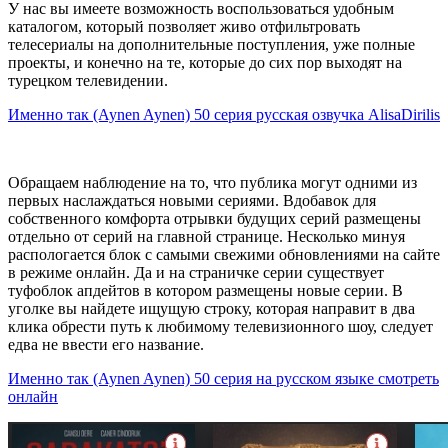
У нас вы имеете возможность воспользоваться удобным
каталогом, который позволяет живо отфильтровать
телесериалы на дополнительные поступления, уже полные
проекты, и конечно на те, которые до сих пор выходят на
турецком телевидении.
Именно так (Aynen Aynen) 50 серия русская озвучка AlisaDirilis
Обращаем наблюдение на то, что публика могут одними из
первых наслаждаться новыми сериями. Вдобавок для
собственного комфорта отрывки будущих серий размещены
отдельно от серий на главной странице. Несколько минуя
распологается блок с самыми свежими обновлениями на сайте
в режиме онлайн. Да и на страничке серии существует
туфоблок апдейтов в котором размещены новые серии. В
уголке вы найдете ищущую строку, которая направит в два
клика обрести путь к любимому телевизионного шоу, следует
едва не ввести его название.
Именно так (Aynen Aynen) 50 серия на русском языке смотреть
онлайн