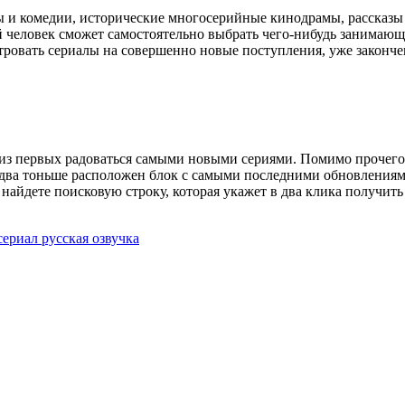
ы и комедии, исторические многосерийные кинодрамы, рассказы
человек сможет самостоятельно выбрать чего-нибудь занимающее
ровать сериалы на совершенно новые поступления, уже закончен
 из первых радоваться самыми новыми сериями. Помимо прочего
 Едва тоньше расположен блок с самыми последними обновлениями
 найдете поисковую строку, которая укажет в два клика получит
ериал русская озвучка