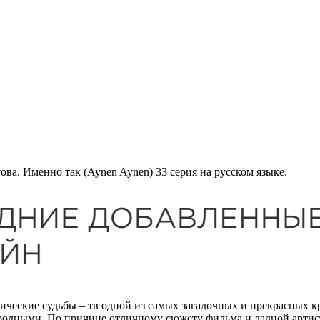
ва. Именно так (Aynen Aynen) 33 серия на русском языке.
ческие судьбы – тв одной из самых загадочных и прекрасных к
и родными. По причине отличному сюжету фильма и ладной арти