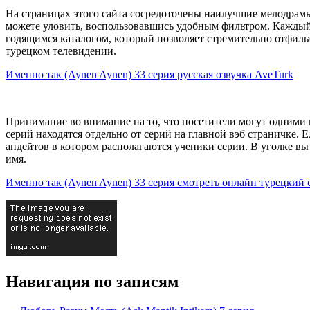
На страницах этого сайта сосредоточены наилучшие мелодрам
можете уловить, воспользовавшись удобным фильтром. Каждый 
годящимся каталогом, который позволяет стремительно отфильт
турецком телевидении.
Именно так (Aynen Aynen) 33 серия русская озвучка AveTurk
Принимание во внимание на то, что посетители могут одними
серий находятся отдельно от серий на главной вэб страничке.
апдейтов в котором располагаются ученики серии. В уголке вы
имя.
Именно так (Aynen Aynen) 33 серия смотреть онлайн турецкий с
Навигация по записям