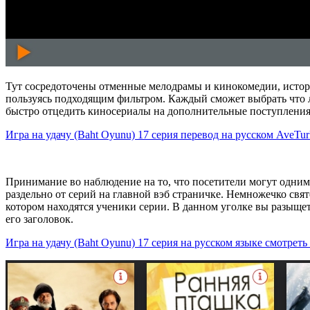
Тут сосредоточены отменные мелодрамы и кинокомедии, истор
пользуясь подходящим фильтром. Каждый сможет выбрать что л
быстро отцедить киносериалы на дополнительные поступления, 
Игра на удачу (Baht Oyunu) 17 серия перевод на русском AveTur
Принимание во наблюдение на то, что посетители могут одни
раздельно от серий на главной вэб страничке. Немножечко свя
котором находятся ученики серии. В данном уголке вы разыщет
его заголовок.
Игра на удачу (Baht Oyunu) 17 серия на русском языке смотреть