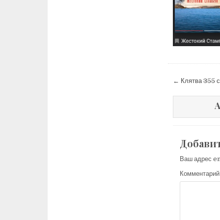
Навига
← Клятва 355 
по
запися
A
Добави
Ваш адрес em
Комментарий