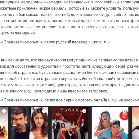
наилучшие мелодрамы и комедии, исторические многосерийные злополучи
южетные приключенческие сериалы, которые вы можете уловить, пользу
лютно любой сможет найти чего-нибудь интересное как для себя. У нас в
зоваться комфортным каталогом, который дает возможность легко отфил
 дополнительные поступления, уже полные проекты, но также на те, котор
ецком телевидении.
ч Средиземноморья 15 серия русский перевод Turok1990
внимание на то, что киноаудитория могут одними из первых услаждатьс
вок для собственного удобства и простоты части следующих серий разм
новной вэб страничке. Чуть тоньше расположен блок с самыми новейшими
име онлайн. Также и на страничке серии есть блок обновлений в котором 
В этом уголке вы отыщите ищущую строку, которая сориентирует в два кли
евизионного шоу, необходимо лишь ввести его заголовок.
ч Средиземноморья 15 серия все серии смотреть онлайн 2021 на русском