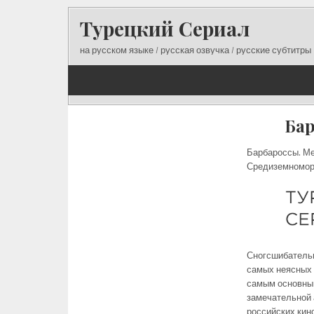
Skip
Турецкий Сериал
to
content
на русском языке / русская озвучка / русские субтитры
Бар
Барбароссы. Ме
Средиземноморь
Сногсшибательн
самых неясных 
самым основным
замечательной 
российских кин