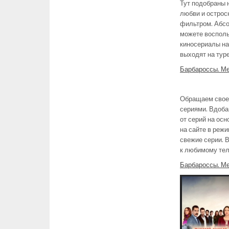
Тут подобраны 
любви и острос
фильтром. Абсо
можете восполь
киносериалы на
выходят на тур
Барбароссы. Ме
Обращаем свое 
сериями. Вдоба
от серий на ос
на сайте в реж
свежие серии. 
к любимому тел
Барбароссы. Ме