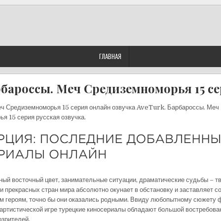
ГЛАВНАЯ
бароссы. Меч Средиземноморья 15 с
ч Средиземноморья 15 серия онлайн озвучка AveTurk. Барбароссы. Меч
я 15 серия русская озвучка.
ый восточный цвет, занимательные ситуации, драматические судьбы – тв
и прекрасных стран мира абсолютно окунает в обстановку и заставляет с
 героям, точно бы они оказались родными. Ввиду любопытному сюжету 
артистической игре турецкие киносериалы обладают большой востребова
озрителей.