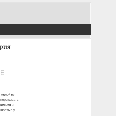
ерия
 одной из
опереживать
фильма и
нностью у