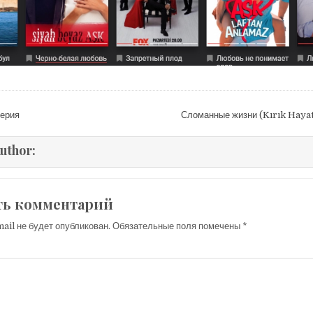
ция
серия
Сломанные жизни (Kırık Hayat
м
uthor:
ть комментарий
ail не будет опубликован.
Обязательные поля помечены
*