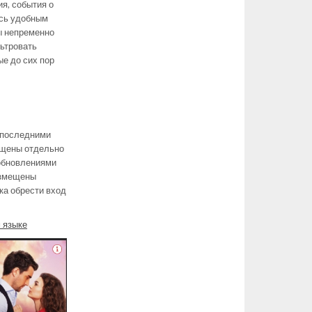
я, события о
ясь удобным
ы непременно
ьтровать
ые до сих пор
я последними
ещены отдельно
 обновлениями
размещены
ка обрести вход
 языке