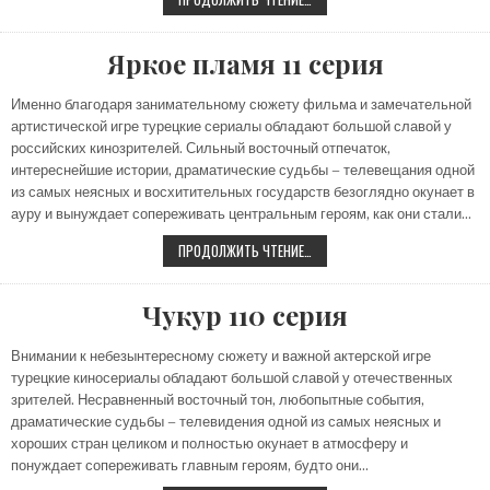
ЛЕВАЯ
СТОРОНА
10
СЕРИЯ
Яркое пламя 11 серия
Именно благодаря занимательному сюжету фильма и замечательной
артистической игре турецкие сериалы обладают большой славой у
российских кинозрителей. Сильный восточный отпечаток,
интереснейшие истории, драматические судьбы – телевещания одной
из самых неясных и восхитительных государств безоглядно окунает в
ауру и вынуждает сопереживать центральным героям, как они стали…
ЯРКОЕ
ПРОДОЛЖИТЬ ЧТЕНИЕ…
ПЛАМЯ
11
СЕРИЯ
Чукур 110 серия
Внимании к небезынтересному сюжету и важной актерской игре
турецкие киносериалы обладают большой славой у отечественных
зрителей. Несравненный восточный тон, любопытные события,
драматические судьбы – телевидения одной из самых неясных и
хороших стран целиком и полностью окунает в атмосферу и
понуждает сопереживать главным героям, будто они…